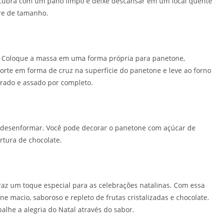
cubra com um pano limpo e deixe descansar em um local quente
re de tamanho.
. Coloque a massa em uma forma própria para panetone,
rte em forma de cruz na superfície do panetone e leve ao forno
rado e assado por completo.
e desenformar. Você pode decorar o panetone com açúcar de
rtura de chocolate.
traz um toque especial para as celebrações natalinas. Com essa
ne macio, saboroso e repleto de frutas cristalizadas e chocolate.
alhe a alegria do Natal através do sabor.