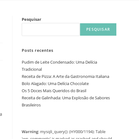
Pesquisar
PESQUISAR
Posts recentes
Pudim de Leite Condensado: Uma Delícia
Tradicional
Receita de Pizza: A Arte da Gastronomia Italiana
Bolo Alagado: Uma Delícia Chocolate
Os 5 Doces Mais Queridos do Brasil
Receita de Galinhada: Uma Explosão de Sabores
Brasileiros
ua
Warning
: mysqli_query(): (HY000/1194): Table
'wp_comments' is marked as crashed and should