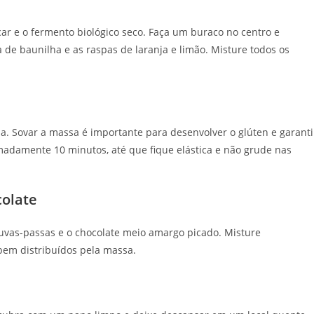
car e o fermento biológico seco. Faça um buraco no centro e
a de baunilha e as raspas de laranja e limão. Misture todos os
da. Sovar a massa é importante para desenvolver o glúten e garanti
adamente 10 minutos, até que fique elástica e não grude nas
colate
s uvas-passas e o chocolate meio amargo picado. Misture
bem distribuídos pela massa.