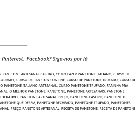
,
Pinterest
,
Facebook
? Siga-nos por lá
R PANETONE ARTESANAL CASEIRO
,
COMO FAZER PANETONE ITALIANO
,
CURSO DE
GOURMET
,
CURSO DE PANETONE ONLINE
,
CURSO DE PANETONE TRUFADO
,
CURSO D
O PANETONE ITALIANO ARTESANAL
,
CURSO PANETONE TRUFADO
,
FARINHA PRA
ANAL
,
O MELHOR PANETONE
,
PANETONE
,
PANETONE ARTESANAIS
,
PANETONE
LUCRATIVO
,
PANETONE ARTESANAL PREÇO
,
PANETONE CASEIRO
,
PANETONE DE
ANETONE QUE DESFIA
,
PANETONE RECHEADO
,
PANETONE TRUFADO
,
PANETONES
SANAL
,
PREÇO PANETONE ARTESANAL
,
RECEITA DE PANETONE
,
RECEITA DE PANETON