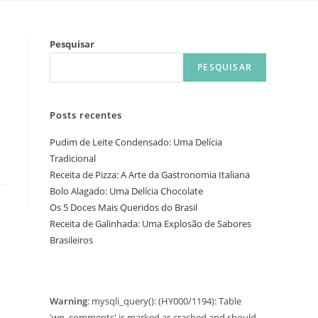
Pesquisar
PESQUISAR
Posts recentes
Pudim de Leite Condensado: Uma Delícia
Tradicional
Receita de Pizza: A Arte da Gastronomia Italiana
Bolo Alagado: Uma Delícia Chocolate
Os 5 Doces Mais Queridos do Brasil
Receita de Galinhada: Uma Explosão de Sabores
Brasileiros
Warning
: mysqli_query(): (HY000/1194): Table
'wp_comments' is marked as crashed and should