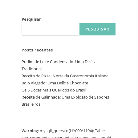
Pesquisar
PESQUISAR
Posts recentes
Pudim de Leite Condensado: Uma Delícia
Tradicional
Receita de Pizza: A Arte da Gastronomia Italiana
Bolo Alagado: Uma Delícia Chocolate
Os 5 Doces Mais Queridos do Brasil
Receita de Galinhada: Uma Explosão de Sabores
Brasileiros
Warning
: mysqli_query(): (HY000/1194): Table
'wp_comments' is marked as crashed and should