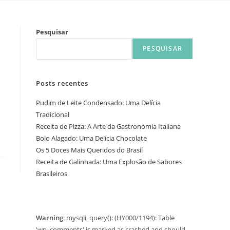
Pesquisar
PESQUISAR
Posts recentes
Pudim de Leite Condensado: Uma Delícia
Tradicional
Receita de Pizza: A Arte da Gastronomia Italiana
Bolo Alagado: Uma Delícia Chocolate
Os 5 Doces Mais Queridos do Brasil
Receita de Galinhada: Uma Explosão de Sabores
Brasileiros
Warning
: mysqli_query(): (HY000/1194): Table
'wp_comments' is marked as crashed and should