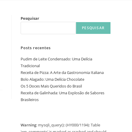
Pesquisar
PESQUISAR
Posts recentes
Pudim de Leite Condensado: Uma Delícia
Tradicional
Receita de Pizza: A Arte da Gastronomia Italiana
Bolo Alagado: Uma Delícia Chocolate
Os 5 Doces Mais Queridos do Brasil
Receita de Galinhada: Uma Explosão de Sabores
Brasileiros
Warning
: mysqli_query(): (HY000/1194): Table
'wp_comments' is marked as crashed and should