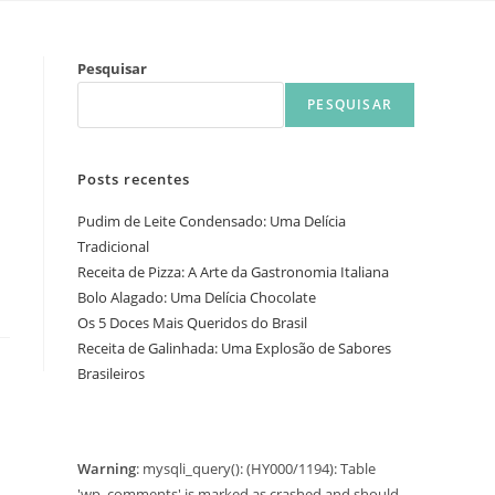
Pesquisar
PESQUISAR
Posts recentes
Pudim de Leite Condensado: Uma Delícia
Tradicional
Receita de Pizza: A Arte da Gastronomia Italiana
Bolo Alagado: Uma Delícia Chocolate
Os 5 Doces Mais Queridos do Brasil
Receita de Galinhada: Uma Explosão de Sabores
Brasileiros
Warning
: mysqli_query(): (HY000/1194): Table
'wp_comments' is marked as crashed and should