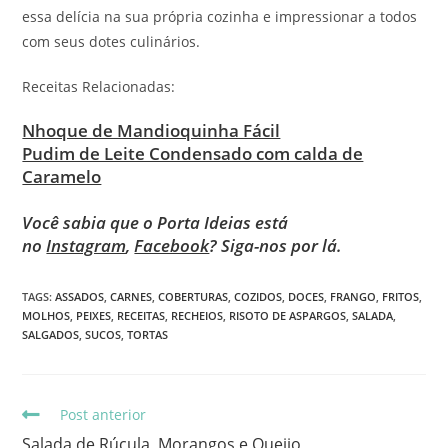
essa delícia na sua própria cozinha e impressionar a todos
com seus dotes culinários.
Receitas Relacionadas:
Nhoque de Mandioquinha Fácil
Pudim de Leite Condensado com calda de
Caramelo
Você sabia que o Porta Ideias está
no
Instagram
,
Facebook
? Siga-nos por lá.
TAGS
:
ASSADOS
,
CARNES
,
COBERTURAS
,
COZIDOS
,
DOCES
,
FRANGO
,
FRITOS
,
MOLHOS
,
PEIXES
,
RECEITAS
,
RECHEIOS
,
RISOTO DE ASPARGOS
,
SALADA
,
SALGADOS
,
SUCOS
,
TORTAS
Post anterior
Salada de Rúcula, Morangos e Queijo