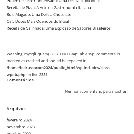
Pudim de Leite Condensado: Uma Delícia Tradicional
Receita de Pizza: A Arte da Gastronomia Italiana
Bolo Alagado: Uma Delícia Chocolate
Os 5 Doces Mais Queridos do Brasil
Receita de Galinhada: Uma Explosão de Sabores Brasileiros
Warning
: mysqli_query(): (HY000/1194): Table 'wp_comments' is
marked as crashed and should be repaired in
/home/ledrussocom2024/public_html/wp-includes/class-
wpdb.php
on line
2351
Comentários
Nenhum comentário para mostrar.
Arquivos
fevereiro 2024
novembro 2023
outubro 2023