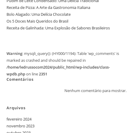
Pudim de Leite Condensado: Uma Delícia Tradicional
Receita de Pizza: A Arte da Gastronomia Italiana
Bolo Alagado: Uma Delícia Chocolate
Os 5 Doces Mais Queridos do Brasil
Receita de Galinhada: Uma Explosão de Sabores Brasileiros
Warning
: mysqli_query(): (HY000/1194): Table 'wp_comments' is
marked as crashed and should be repaired in
/home/ledrussocom2024/public_html/wp-includes/class-
wpdb.php
on line
2351
Comentários
Nenhum comentário para mostrar.
Arquivos
fevereiro 2024
novembro 2023
outubro 2023