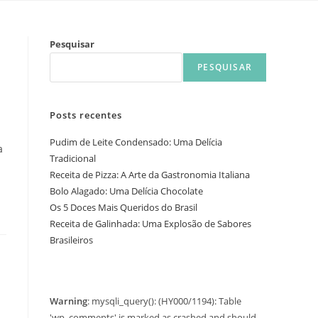
Pesquisar
PESQUISAR
Posts recentes
Pudim de Leite Condensado: Uma Delícia
a
Tradicional
Receita de Pizza: A Arte da Gastronomia Italiana
Bolo Alagado: Uma Delícia Chocolate
Os 5 Doces Mais Queridos do Brasil
Receita de Galinhada: Uma Explosão de Sabores
Brasileiros
Warning
: mysqli_query(): (HY000/1194): Table
'wp_comments' is marked as crashed and should