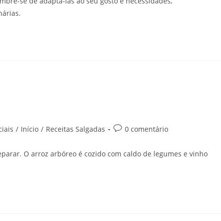
embre-se de adaptá-las ao seu gosto e necessidades,
nárias.
iais
/
Início
/
Receitas Salgadas
0 comentário
reparar. O arroz arbóreo é cozido com caldo de legumes e vinho