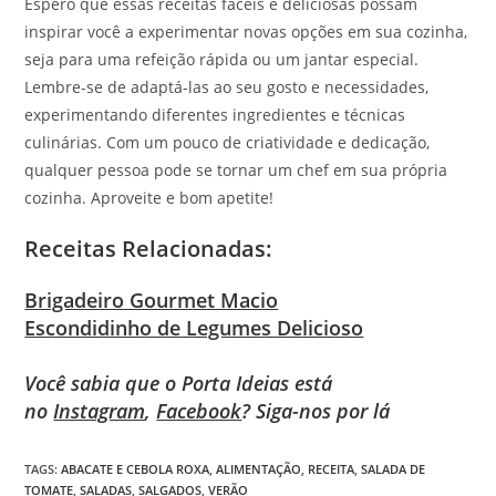
Espero que essas receitas fáceis e deliciosas possam
inspirar você a experimentar novas opções em sua cozinha,
seja para uma refeição rápida ou um jantar especial.
Lembre-se de adaptá-las ao seu gosto e necessidades,
experimentando diferentes ingredientes e técnicas
culinárias. Com um pouco de criatividade e dedicação,
qualquer pessoa pode se tornar um chef em sua própria
cozinha. Aproveite e bom apetite!
Receitas Relacionadas:
Brigadeiro Gourmet Macio
Escondidinho de Legumes Delicioso
Você sabia que o Porta Ideias está
no
Instagram
,
Facebook
? Siga-nos por lá
TAGS
:
ABACATE E CEBOLA ROXA
,
ALIMENTAÇÃO
,
RECEITA
,
SALADA DE
TOMATE
,
SALADAS
,
SALGADOS
,
VERÃO