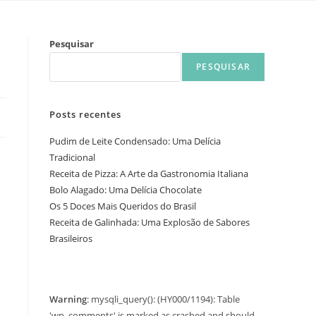
Pesquisar
PESQUISAR
Posts recentes
Pudim de Leite Condensado: Uma Delícia
Tradicional
Receita de Pizza: A Arte da Gastronomia Italiana
Bolo Alagado: Uma Delícia Chocolate
Os 5 Doces Mais Queridos do Brasil
Receita de Galinhada: Uma Explosão de Sabores
Brasileiros
Warning
: mysqli_query(): (HY000/1194): Table
'wp_comments' is marked as crashed and should