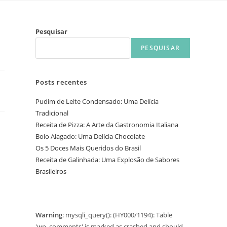
Pesquisar
PESQUISAR
Posts recentes
Pudim de Leite Condensado: Uma Delícia
Tradicional
Receita de Pizza: A Arte da Gastronomia Italiana
Bolo Alagado: Uma Delícia Chocolate
Os 5 Doces Mais Queridos do Brasil
Receita de Galinhada: Uma Explosão de Sabores
Brasileiros
Warning
: mysqli_query(): (HY000/1194): Table
'wp_comments' is marked as crashed and should