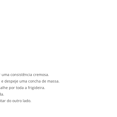
er uma consistência cremosa.
r e despeje uma concha de massa.
lhe por toda a frigideira.
da.
itar do outro lado.