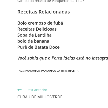
Gostou da receita de Panquecas da Titia?
Receitas Relacionadas
Bolo cremoso de fubá
Receitas Deliciosas
Sopa de Lentilha
bolo de banana
Purê de Batata Doce
Você sabia que o Porta Ideias está no
Instagr
TAGS
:
PANQUECA
,
PANQUECA DA TITIA
,
RECEITA
Post anterior
CURAU DE MILHO VERDE