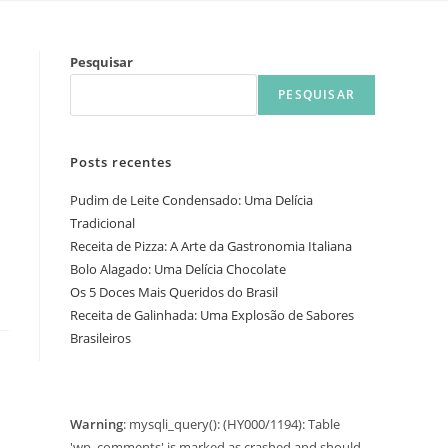
Pesquisar
PESQUISAR
Posts recentes
Pudim de Leite Condensado: Uma Delícia
Tradicional
Receita de Pizza: A Arte da Gastronomia Italiana
Bolo Alagado: Uma Delícia Chocolate
Os 5 Doces Mais Queridos do Brasil
Receita de Galinhada: Uma Explosão de Sabores
Brasileiros
Warning
: mysqli_query(): (HY000/1194): Table
'wp_comments' is marked as crashed and should