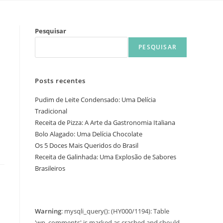
Pesquisar
PESQUISAR
Posts recentes
Pudim de Leite Condensado: Uma Delícia
Tradicional
Receita de Pizza: A Arte da Gastronomia Italiana
Bolo Alagado: Uma Delícia Chocolate
Os 5 Doces Mais Queridos do Brasil
Receita de Galinhada: Uma Explosão de Sabores
Brasileiros
Warning
: mysqli_query(): (HY000/1194): Table
'wp_comments' is marked as crashed and should