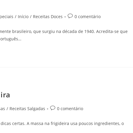
peciais
/
Início
/
Receitas Doces
0 comentário
amente brasileiro, que surgiu na década de 1940. Acredita-se que
português…
ira
sas
/
Receitas Salgadas
0 comentário
 dicas certas. A massa na frigideira usa poucos ingredientes, o