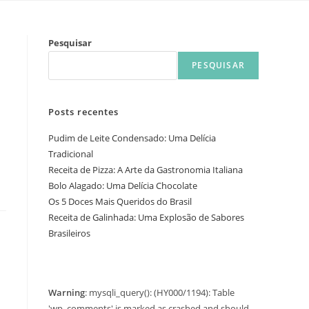
Pesquisar
PESQUISAR
Posts recentes
Pudim de Leite Condensado: Uma Delícia
Tradicional
Receita de Pizza: A Arte da Gastronomia Italiana
Bolo Alagado: Uma Delícia Chocolate
Os 5 Doces Mais Queridos do Brasil
Receita de Galinhada: Uma Explosão de Sabores
Brasileiros
Warning
: mysqli_query(): (HY000/1194): Table
'wp_comments' is marked as crashed and should