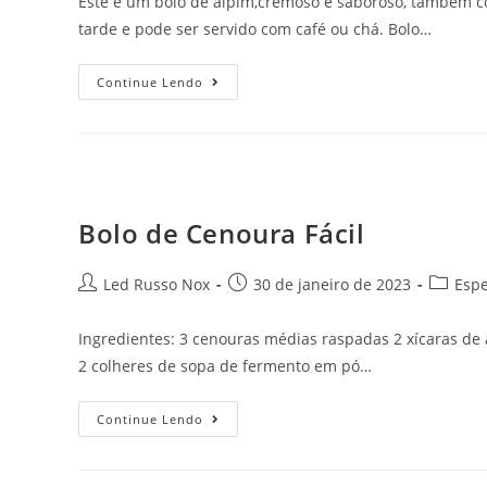
Este é um bolo de aipim,cremoso e saboroso, também 
tarde e pode ser servido com café ou chá. Bolo…
Continue Lendo
Bolo de Cenoura Fácil
Led Russo Nox
30 de janeiro de 2023
Espe
Ingredientes: 3 cenouras médias raspadas 2 xícaras de a
2 colheres de sopa de fermento em pó…
Continue Lendo