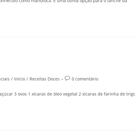
conhecido como mandioca. É uma ótima opção para o lanche da
ciais
/
Início
/
Receitas Doces
0 comentário
çúcar 3 ovos 1 xícaras de óleo vegetal 2 xícaras de farinha de trig