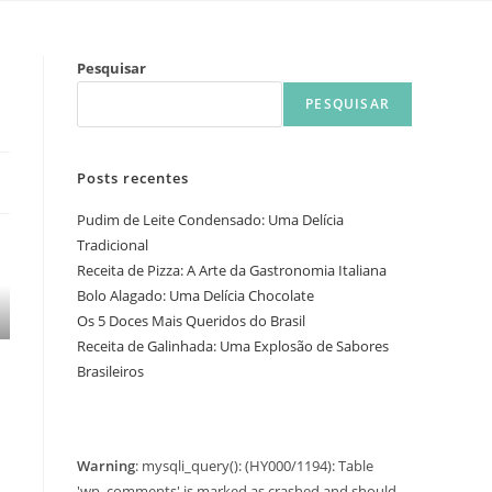
Pesquisar
PESQUISAR
Posts recentes
Pudim de Leite Condensado: Uma Delícia
Tradicional
Receita de Pizza: A Arte da Gastronomia Italiana
Bolo Alagado: Uma Delícia Chocolate
Os 5 Doces Mais Queridos do Brasil
Receita de Galinhada: Uma Explosão de Sabores
Brasileiros
Warning
: mysqli_query(): (HY000/1194): Table
'wp_comments' is marked as crashed and should