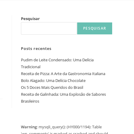
Pesquisar
PESQUISAR
Posts recentes
Pudim de Leite Condensado: Uma Delícia
Tradicional
Receita de Pizza: A Arte da Gastronomia Italiana
Bolo Alagado: Uma Delícia Chocolate
Os 5 Doces Mais Queridos do Brasil
Receita de Galinhada: Uma Explosão de Sabores
Brasileiros
Warning
: mysqli_query(): (HY000/1194): Table
'wp_comments' is marked as crashed and should