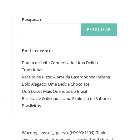
Pesquisar
PESQUISAR
Posts recentes
Pudim de Leite Condensado: Uma Delícia
Tradicional
Receita de Pizza: A Arte da Gastronomia Italiana
Bolo Alagado: Uma Delícia Chocolate
Os 5 Doces Mais Queridos do Brasil
Receita de Galinhada: Uma Explosão de Sabores
Brasileiros
Warning
: mysqli_query(): (HY000/1194): Table
'wp_comments' is marked as crashed and should