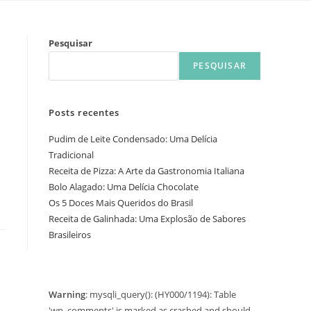
Pesquisar
PESQUISAR
Posts recentes
Pudim de Leite Condensado: Uma Delícia
Tradicional
Receita de Pizza: A Arte da Gastronomia Italiana
Bolo Alagado: Uma Delícia Chocolate
Os 5 Doces Mais Queridos do Brasil
Receita de Galinhada: Uma Explosão de Sabores
Brasileiros
Warning
: mysqli_query(): (HY000/1194): Table
'wp_comments' is marked as crashed and should