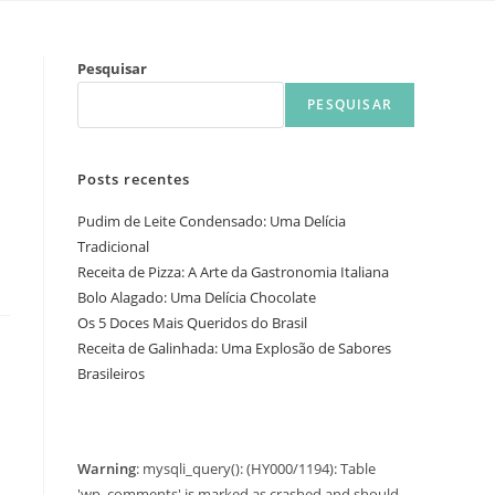
Pesquisar
PESQUISAR
Posts recentes
Pudim de Leite Condensado: Uma Delícia
Tradicional
Receita de Pizza: A Arte da Gastronomia Italiana
Bolo Alagado: Uma Delícia Chocolate
Os 5 Doces Mais Queridos do Brasil
Receita de Galinhada: Uma Explosão de Sabores
Brasileiros
Warning
: mysqli_query(): (HY000/1194): Table
'wp_comments' is marked as crashed and should