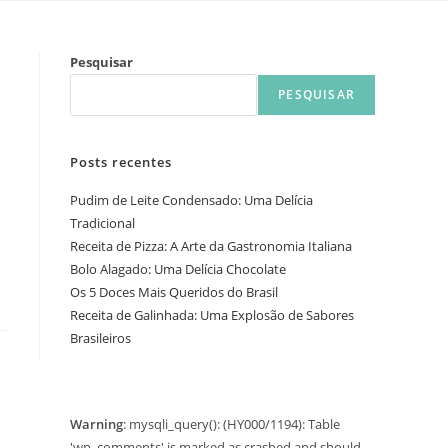
Pesquisar
PESQUISAR
Posts recentes
Pudim de Leite Condensado: Uma Delícia
Tradicional
Receita de Pizza: A Arte da Gastronomia Italiana
Bolo Alagado: Uma Delícia Chocolate
Os 5 Doces Mais Queridos do Brasil
Receita de Galinhada: Uma Explosão de Sabores
Brasileiros
Warning
: mysqli_query(): (HY000/1194): Table
'wp_comments' is marked as crashed and should