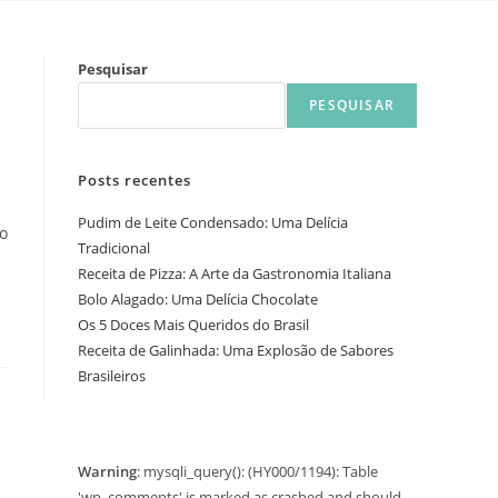
Pesquisar
PESQUISAR
Posts recentes
Pudim de Leite Condensado: Uma Delícia
to
Tradicional
Receita de Pizza: A Arte da Gastronomia Italiana
Bolo Alagado: Uma Delícia Chocolate
Os 5 Doces Mais Queridos do Brasil
Receita de Galinhada: Uma Explosão de Sabores
Brasileiros
Warning
: mysqli_query(): (HY000/1194): Table
'wp_comments' is marked as crashed and should