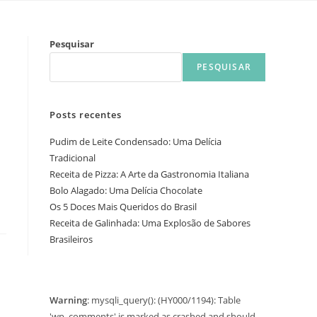
Pesquisar
PESQUISAR
Posts recentes
Pudim de Leite Condensado: Uma Delícia
Tradicional
Receita de Pizza: A Arte da Gastronomia Italiana
Bolo Alagado: Uma Delícia Chocolate
Os 5 Doces Mais Queridos do Brasil
Receita de Galinhada: Uma Explosão de Sabores
Brasileiros
Warning
: mysqli_query(): (HY000/1194): Table
'wp_comments' is marked as crashed and should