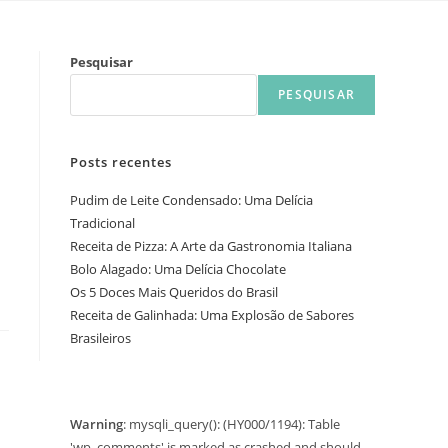
Pesquisar
PESQUISAR
Posts recentes
Pudim de Leite Condensado: Uma Delícia
Tradicional
Receita de Pizza: A Arte da Gastronomia Italiana
Bolo Alagado: Uma Delícia Chocolate
Os 5 Doces Mais Queridos do Brasil
Receita de Galinhada: Uma Explosão de Sabores
Brasileiros
Warning
: mysqli_query(): (HY000/1194): Table
'wp_comments' is marked as crashed and should