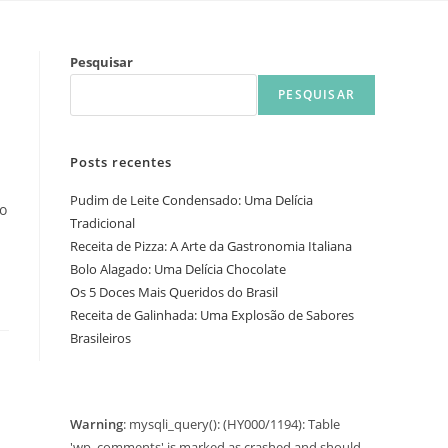
Pesquisar
PESQUISAR
Posts recentes
Pudim de Leite Condensado: Uma Delícia
to
Tradicional
Receita de Pizza: A Arte da Gastronomia Italiana
Bolo Alagado: Uma Delícia Chocolate
Os 5 Doces Mais Queridos do Brasil
Receita de Galinhada: Uma Explosão de Sabores
Brasileiros
Warning
: mysqli_query(): (HY000/1194): Table
'wp_comments' is marked as crashed and should