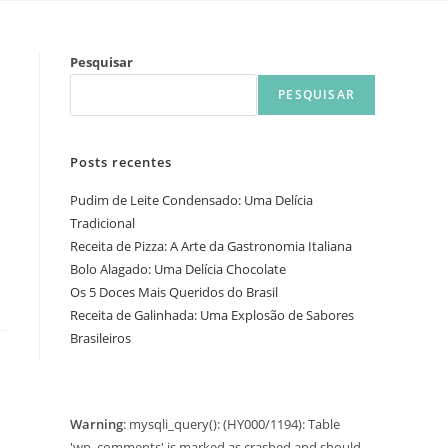
Pesquisar
PESQUISAR
Posts recentes
Pudim de Leite Condensado: Uma Delícia
Tradicional
Receita de Pizza: A Arte da Gastronomia Italiana
Bolo Alagado: Uma Delícia Chocolate
Os 5 Doces Mais Queridos do Brasil
Receita de Galinhada: Uma Explosão de Sabores
Brasileiros
Warning
: mysqli_query(): (HY000/1194): Table
'wp_comments' is marked as crashed and should