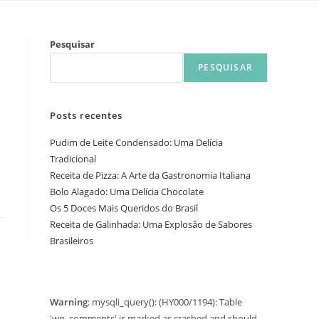
Pesquisar
PESQUISAR
Posts recentes
Pudim de Leite Condensado: Uma Delícia
Tradicional
Receita de Pizza: A Arte da Gastronomia Italiana
Bolo Alagado: Uma Delícia Chocolate
Os 5 Doces Mais Queridos do Brasil
Receita de Galinhada: Uma Explosão de Sabores
Brasileiros
Warning
: mysqli_query(): (HY000/1194): Table
'wp_comments' is marked as crashed and should