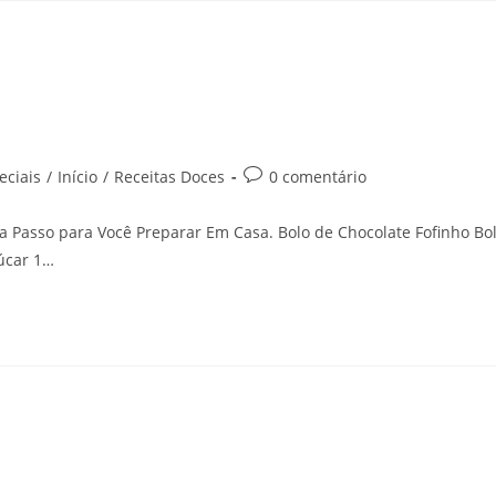
eciais
/
Início
/
Receitas Doces
0 comentário
 a Passo para Você Preparar Em Casa. Bolo de Chocolate Fofinho Bo
çúcar 1…