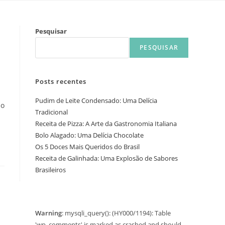
Pesquisar
PESQUISAR
Posts recentes
Pudim de Leite Condensado: Uma Delícia
lo
Tradicional
Receita de Pizza: A Arte da Gastronomia Italiana
Bolo Alagado: Uma Delícia Chocolate
Os 5 Doces Mais Queridos do Brasil
Receita de Galinhada: Uma Explosão de Sabores
Brasileiros
Warning
: mysqli_query(): (HY000/1194): Table
'wp_comments' is marked as crashed and should