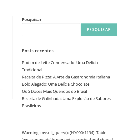
Pesquisar
PESQUISAR
Posts recentes
Pudim de Leite Condensado: Uma Delícia
Tradicional
Receita de Pizza: A Arte da Gastronomia Italiana
Bolo Alagado: Uma Delícia Chocolate
Os 5 Doces Mais Queridos do Brasil
Receita de Galinhada: Uma Explosão de Sabores
Brasileiros
Warning
: mysqli_query(): (HY000/1194): Table
'wp_comments' is marked as crashed and should