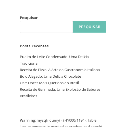
Pesquisar
PESQUISAR
Posts recentes
Pudim de Leite Condensado: Uma Delícia
Tradicional
Receita de Pizza: A Arte da Gastronomia Italiana
Bolo Alagado: Uma Delícia Chocolate
Os 5 Doces Mais Queridos do Brasil
Receita de Galinhada: Uma Explosão de Sabores
Brasileiros
Warning
: mysqli_query(): (HY000/1194): Table
'wp_comments' is marked as crashed and should