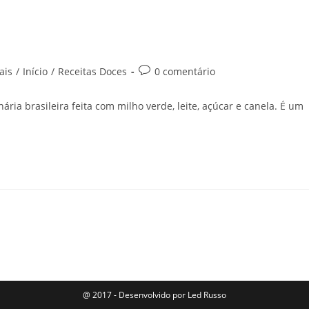
ais
/
Início
/
Receitas Doces
0 comentário
ria brasileira feita com milho verde, leite, açúcar e canela. É um
@ 2017 - Desenvolvido por
Led Russo