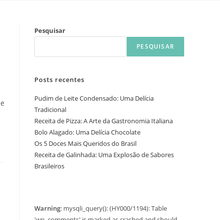
Pesquisar
PESQUISAR
Posts recentes
Pudim de Leite Condensado: Uma Delícia
ue
Tradicional
Receita de Pizza: A Arte da Gastronomia Italiana
Bolo Alagado: Uma Delícia Chocolate
Os 5 Doces Mais Queridos do Brasil
Receita de Galinhada: Uma Explosão de Sabores
Brasileiros
Warning
: mysqli_query(): (HY000/1194): Table
'wp_comments' is marked as crashed and should