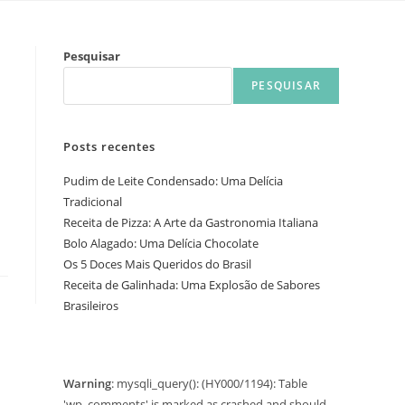
Pesquisar
PESQUISAR
Posts recentes
Pudim de Leite Condensado: Uma Delícia
Tradicional
Receita de Pizza: A Arte da Gastronomia Italiana
Bolo Alagado: Uma Delícia Chocolate
Os 5 Doces Mais Queridos do Brasil
Receita de Galinhada: Uma Explosão de Sabores
Brasileiros
Warning
: mysqli_query(): (HY000/1194): Table
'wp_comments' is marked as crashed and should