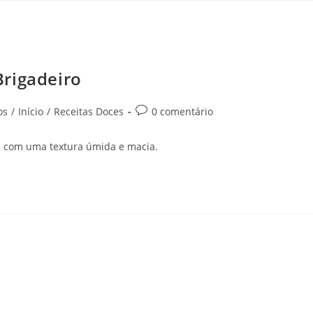
Brigadeiro
os
/
Início
/
Receitas Doces
0 comentário
, com uma textura úmida e macia.