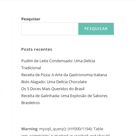
Pesquisar
PESQUISAR
Posts recentes
Pudim de Leite Condensado: Uma Delícia
Tradicional
Receita de Pizza: A Arte da Gastronomia Italiana
Bolo Alagado: Uma Delícia Chocolate
Os 5 Doces Mais Queridos do Brasil
Receita de Galinhada: Uma Explosão de Sabores
Brasileiros
Warning
: mysqli_query(): (HY000/1194): Table
'wp_comments' is marked as crashed and should