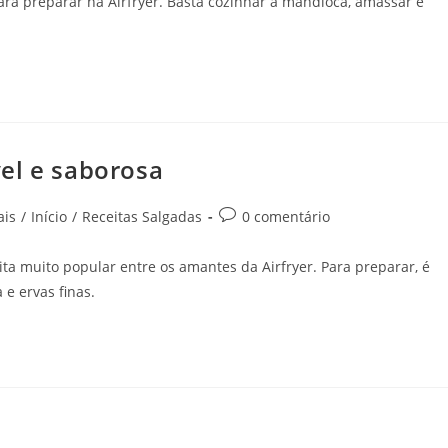
para preparar na Airfryer. Basta cozinhar a mandioca, amassar e
el e saborosa
ais
/
Início
/
Receitas Salgadas
0 comentário
ta muito popular entre os amantes da Airfryer. Para preparar, é
 e ervas finas.